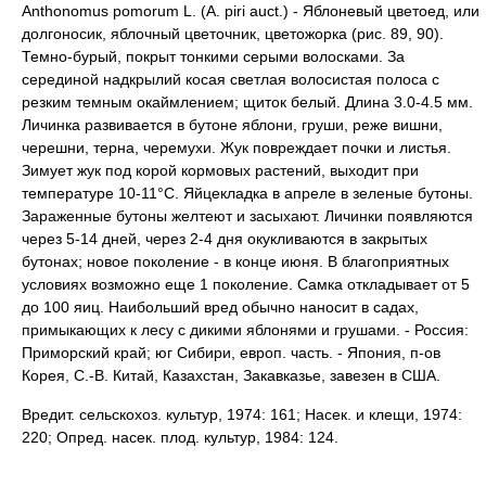
Anthonomus pomorum L. (A. piri auct.) - Яблоневый цветоед, или
долгоносик, яблочный цветочник, цветожорка (рис. 89, 90).
Темно-бурый, покрыт тонкими серыми волосками. За
серединой надкрылий косая светлая волосистая полоса с
резким темным окаймлением; щиток белый. Длина 3.0-4.5 мм.
Личинка развивается в бутоне яблони, груши, реже вишни,
черешни, терна, черемухи. Жук повреждает почки и листья.
Зимует жук под корой кормовых растений, выходит при
температуре 10-11°С. Яйцекладка в апреле в зеленые бутоны.
Зараженные бутоны желтеют и засыхают. Личинки появляются
через 5-14 дней, через 2-4 дня окукливаются в закрытых
бутонах; новое поколение - в конце июня. В благоприятных
условиях возможно еще 1 поколение. Самка откладывает от 5
до 100 яиц. Наибольший вред обычно наносит в садах,
примыкающих к лесу с дикими яблонями и грушами. - Россия:
Приморский край; юг Сибири, европ. часть. - Япония, п-ов
Корея, С.-В. Китай, Казахстан, Закавказье, завезен в США.
Вредит. сельскохоз. культур, 1974: 161; Насек. и клещи, 1974:
220; Опред. насек. плод. культур, 1984: 124.